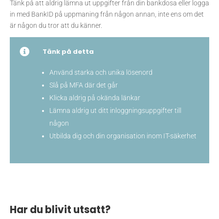
Tänk på att aldrig lämna ut uppgifter från din bankdosa eller logga
in med BankID på uppmaning från någon annan, inte ens om det
är någon du tror att du känner.

Tänk på detta
Använd starka och unika lösenord
Slå på MFA där det går
Klicka aldrig på okända länkar
Lämna aldrig ut ditt inloggningsuppgifter till
någon
Utbilda dig och din organisation inom IT-säkerhet
Har du blivit utsatt?