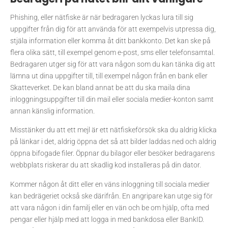
Phishing, eller nätfiske är när bedragaren lyckas lura till sig
uppgifter från dig för att använda för att exempelvis utpressa dig,
stjäla information eller komma åt ditt bankkonto. Det kan ske på
flera olika sätt, till exempel genom e-post, sms eller telefonsamtal.
Bedragaren utger sig för att vara någon som du kan tänka dig att
lämna ut dina uppgifter till, till exempel någon från en bank eller
Skatteverket. De kan bland annat be att du ska maila dina
inloggningsuppgifter till din mail eller sociala medier-konton samt
annan känslig information.
Misstänker du att ett mejl är ett nätfiskeförsök ska du aldrig klicka
på länkar i det, aldrig öppna det så att bilder laddas ned och aldrig
öppna bifogade filer. Öppnar du bilagor eller besöker bedragarens
webbplats riskerar du att skadlig kod installeras på din dator.
Kommer någon åt ditt eller en väns inloggning till sociala medier
kan bedrägeriet också ske därifrån. En angripare kan utge sig för
att vara någon i din familj eller en vän och be om hjälp, ofta med
pengar eller hjälp med att logga in med bankdosa eller BankID.