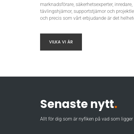
marknadsförare, säkerhetsexperter, inredare, 
tävlingshjärnor, supportstjärnor och projektleda
och precis som vårt erbjudande är det helhet
VILKA VI ÄR
Senaste nytt
.
Allt för dig som är nyfiken på vad som ligger 