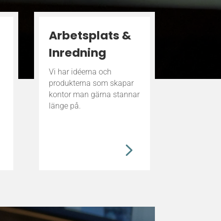
Arbetsplats &
Inredning
Vi har idéerna och
produkterna som skapar
kontor man gärna stannar
länge på.