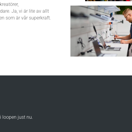
kreatörer,
re. Ja, vi är lite av allt
en som är vår superkraft.
i loopen just nu.