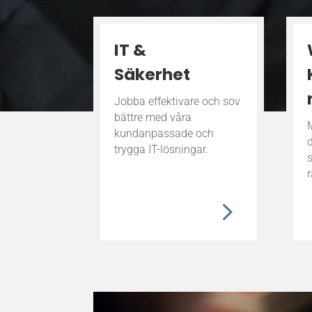
IT &
Säkerhet
Jobba effektivare och sov
bättre med våra
kundanpassade och
trygga IT-lösningar.
s
r