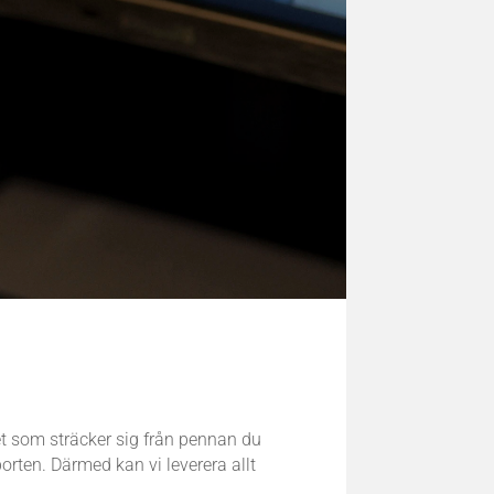
het som sträcker sig från pennan du
rten. Därmed kan vi leverera allt