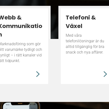
Webb &
Telefoni &
Kommunikatio
Växel
n
Med våra
telefonilösningar är du
Marknadsföring som gör
alltid tillgänglig för bra
ditt varumärke tydligt och
snack och nya affärer.
ynligt – i rätt kanaler vid
ätt tidpunkt.