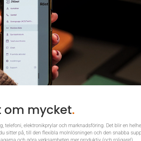
t om mycket
.
, telefoni, elektronikprylar och marknadsföring. Det blir en hel
 sitter på, till den flexibla molnlösningen och den snabba suppo
dagarna och göra verksamheten mer produktiv (och roligare!).