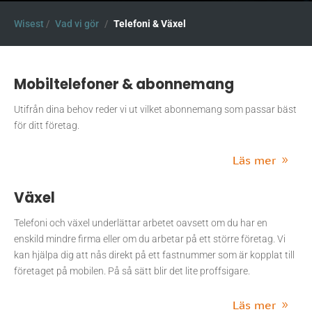
Wisest
/
Vad vi gör
/
Telefoni & Växel
Mobiltelefoner & abonnemang
Utifrån dina behov reder vi ut vilket abonnemang som passar bäst
för ditt företag.
Läs mer
Växel
Telefoni och växel underlättar arbetet oavsett om du har en
enskild mindre firma eller om du arbetar på ett större företag. Vi
kan hjälpa dig att nås direkt på ett fastnummer som är kopplat till
företaget på mobilen. På så sätt blir det lite proffsigare.
Läs mer