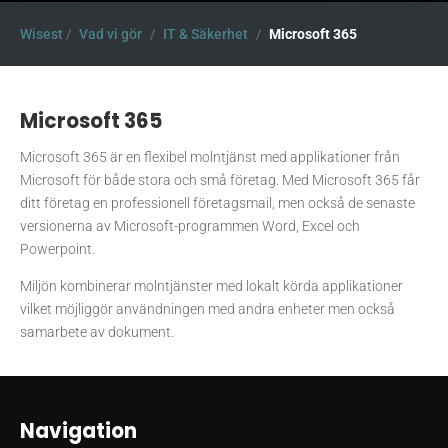
Wisest
/
Vad vi gör
/
IT & Säkerhet
/
Microsoft 365
Microsoft 365
Microsoft 365 är en flexibel molntjänst med applikationer från
Microsoft för både stora och små företag. Med Microsoft 365 får
ditt företag en professionell företagsmail, men också de senaste
versionerna av Microsoft-programmen Word, Excel och
Powerpoint.
Miljön kombinerar molntjänster med lokalt körda applikationer
vilket möjliggör användningen med andra enheter men också
samarbete av dokument.
Navigation