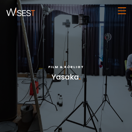
FILM & RÖRLIGT
Yasaka
.