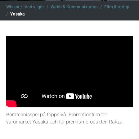
Wisest
/
Vad vi gör
/
Webb & Kommunikation
/
Film & rörligt
/
Yasaka
Bordtennisspel på toppnivå. Promotionfilm för
varumärket Yasaka och för premiumprodukten Rakza.