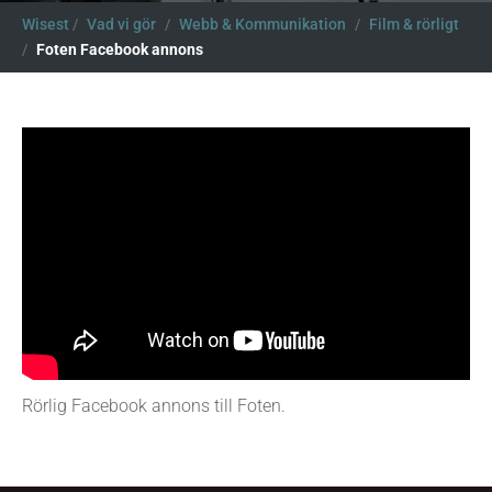
Wisest
/
Vad vi gör
/
Webb & Kommunikation
/
Film & rörligt
/
Foten Facebook annons
Rörlig Facebook annons till Foten.