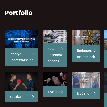
Portfolio
.
Foten
Brehmers
Stoeryd
Facebook
Industrilack
Robotsvetsning
annons
TAIF intro
IceBand
Yasaka