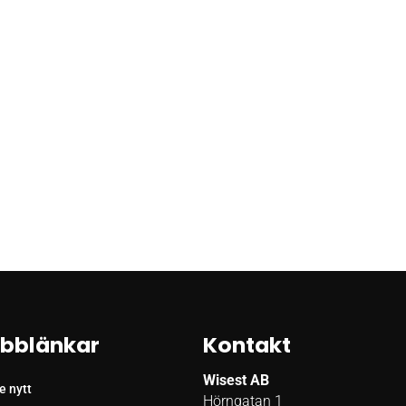
bblänkar
Kontakt
Wisest AB
e nytt
Hörngatan 1