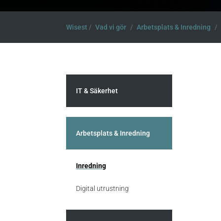
Wisest
/
Vad vi gör
/
Arbetsplats & Inredning
/
IT & Säkerhet
Arbetsplats & Inredning
Inredning
Digital utrustning