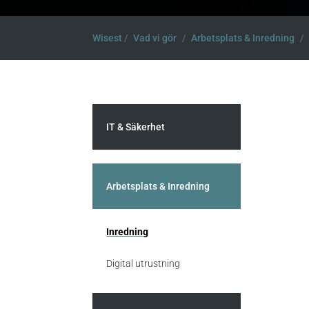
Wisest
/
Vad vi gör
/
Arbetsplats & Inredning
/
IT & Säkerhet
Arbetsplats & Inredning
Inredning
Digital utrustning