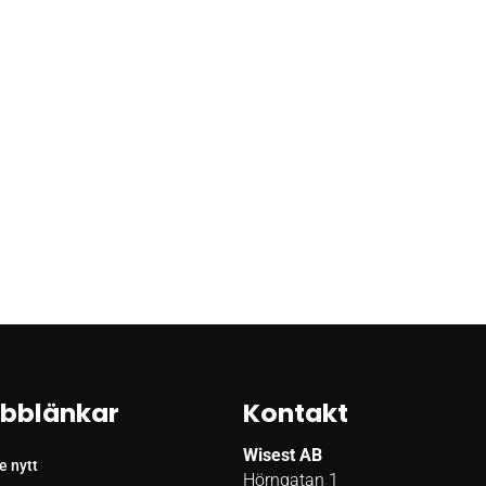
bblänkar
Kontakt
Wisest AB
e nytt
Hörngatan 1