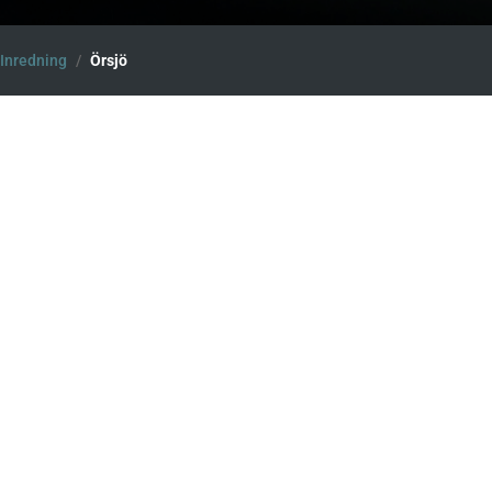
Inredning
/
Örsjö