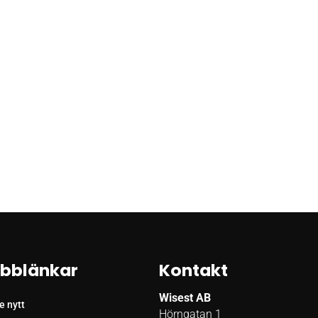
bblänkar
Kontakt
Wisest AB
e nytt
Hörngatan 1