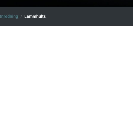
Inredning
/
Lammhults