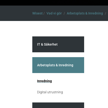
Wisest
/
Vad vi gör
/
Arbetsplats & Inredning
/
IT & Säkerhet
Arbetsplats & Inredning
Inredning
Digital utrustning