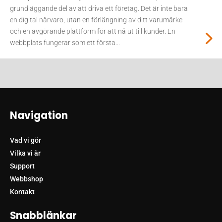
grundläggande del av att driva ett företag. Det är inte bara
en digital närvaro, utan en förlängning av ditt varumärke
och en avgörande plattform för att nå ut till kunder. En
webbplats fungerar som ett första...
Navigation
Vad vi gör
Vilka vi är
Support
Webbshop
Kontakt
Snabblänkar