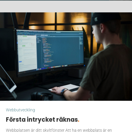
Webbutveckling
Första intrycket räknas
.
Webbplatsen är ditt skyltfönster Att ha en webbplats är en