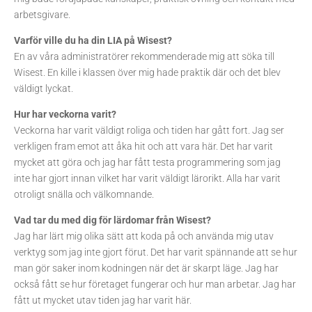
arbetsgivare.
Varför ville du ha din LIA på Wisest?
En av våra administratörer rekommenderade mig att söka till
Wisest. En kille i klassen över mig hade praktik där och det blev
väldigt lyckat.
Hur har veckorna varit?
Veckorna har varit väldigt roliga och tiden har gått fort. Jag ser
verkligen fram emot att åka hit och att vara här. Det har varit
mycket att göra och jag har fått testa programmering som jag
inte har gjort innan vilket har varit väldigt lärorikt. Alla har varit
otroligt snälla och välkomnande.
Vad tar du med dig för lärdomar från Wisest?
Jag har lärt mig olika sätt att koda på och använda mig utav
verktyg som jag inte gjort förut. Det har varit spännande att se hur
man gör saker inom kodningen när det är skarpt läge. Jag har
också fått se hur företaget fungerar och hur man arbetar. Jag har
fått ut mycket utav tiden jag har varit här.