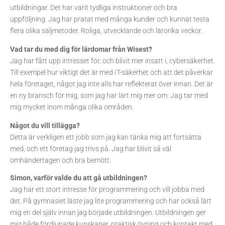
utbildningar. Det har varit tydliga instruktioner och bra
uppföljning. Jag har pratat med många kunder och kunnat testa
flera olika säljmetoder. Roliga, utvecklande och lärorika veckor.
Vad tar du med dig för lärdomar från Wisest?
Jag har fått upp intresset för, och blivit mer insatt i, cybersäkerhet.
Till exempel hur viktigt det är med IT-säkerhet och att det påverkar
hela företaget, något jag inte alls har reflekterat över innan. Det är
en ny bransch för mig, som jag har lärt mig mer om. Jag tar med
mig mycket inom många olika områden.
Något du vill tillägga?
Detta är verkligen ett jobb som jag kan tänka mig att fortsätta
med, och ett företag jag trivs på. Jag har blivit så väl
omhändertagen och bra bemött.
Simon, varför valde du att gå utbildningen?
Jag har ett stort intresse för programmering och vill jobba med
det. På gymnasiet läste jag lite programmering och har också lärt
mig en del själv innan jag började utbildningen. Utbildningen ger
mig både fördjupade kunskaper, praktisk övning och kontakt med