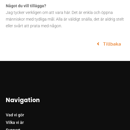
Något du vill tillägga?
Jag tycker verkligen om att vara här. Det är enkla och öppna
människor med tydliga mål. Alla är väldigt snälla, det är aldrig stelt
eller svårt att prata med någon.
Tillbaka
Navigation
Vad vi gör
Vilka vi är
Support