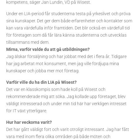
kompetens, säger Jan Lundin, VD på Wisest.
Under en LIA-period får studenterna testa på yrkeslivet och pröva
sina kunskaper. Det ger dem både erfarenheter och kontakter som
kan vara värdefulla inför framtiden. Det blir också en värdefull tid
för företagen som då får lära känna studenterna och utvecklas
tillsammans med dem.
Mirna, varför valde du att gå utbildningen?
Jag älskar försäljning och har jobbat med det i flera år. Tidigare
har jag arbetat mot konsument, men jag ville fördjupa mina
kunskaper och jobba mer mot företag.
Varför ville du ha din LIA på Wisest?
Det var en klasskompis som hade koll på Wisest och
rekommenderade mig att söka. Jag kollade upp företaget, blev
väldigt intresserad och under min tid här har verkligen intresset
för IT växt ytterligare.
Hur har veckorna varit?
Det har gått väldigt fort och varit otroligt intressant. Jag har fått
vara med inom flera olika områden på både möten och